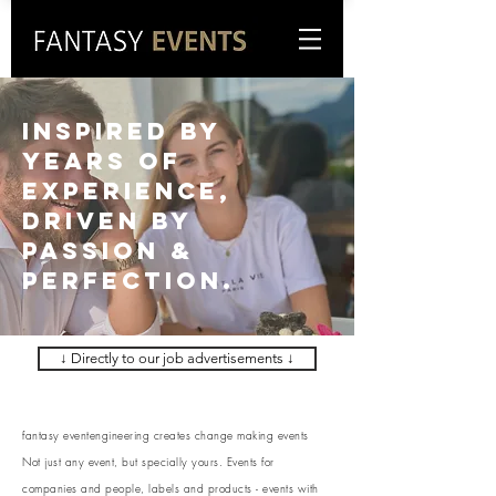
Inspired by
years of
experience,
driven by
passion &
perfection.
↓ Directly to our job advertisements ↓
fantasy eventengineering creates change making events
Not just any event, but specially yours. Events for
companies and people, labels and products - events with