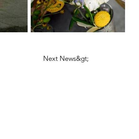
Next News&gt;
t us
 512 56 50 10
ffice@eventengineering.at