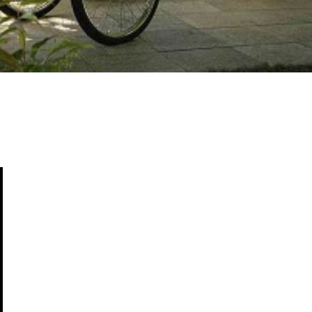
informations
contac
imprint
tel: +43
privacy
email:
o
terms and conditions
glossary