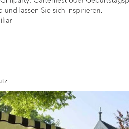
 Grillparty, Gartenfest oder Geburtstagsp
nd lassen Sie sich inspirieren.
liar
utz