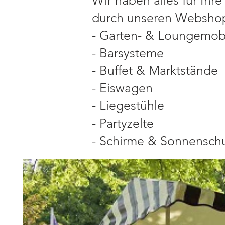
Wir haben alles für Ihre
durch unseren Webshop u
- Garten- & Loungemobi
- Barsysteme
- Buffet & Marktstände
- Eiswagen
- Liegestühle
- Partyzelte
- Schirme & Sonnensch