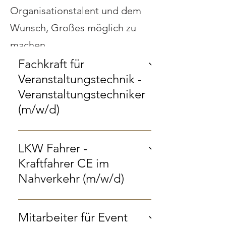
Organisationstalent und dem
Wunsch, Großes möglich zu
machen.
Fachkraft für
Veranstaltungstechnik -
Veranstaltungstechniker
(m/w/d)
Veranstaltungstechniker (m/w/d)
ÜBER UNS Wir sind ein
LKW Fahrer -
dynamisches Unternehmen in der
Kraftfahrer CE im
Eventbranche. Wir planen und
Nahverkehr (m/w/d)
realisieren Events, Konzerte und
Firmenveranstaltungen. Zur
LKW Fahrer - Kraftfahrer CE im
Verstärkung unseres Teams suchen
Nahverkehr (m/w/d) Deine
Mitarbeiter für Event
wir ab sofort motivierte