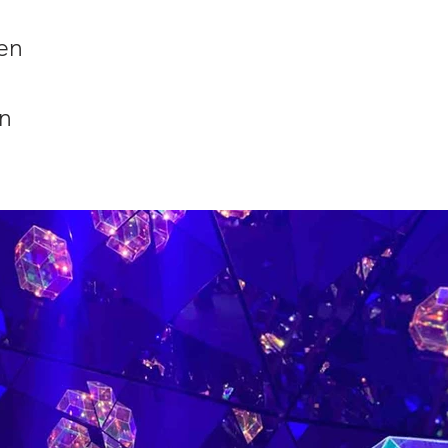
en
en