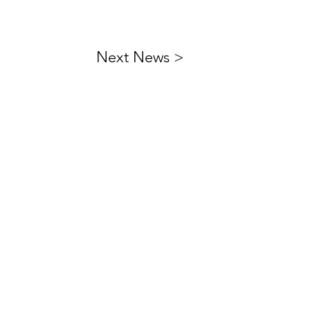
Next News >
ktieren Sie uns
:
+43 512 56 50 10
office@eventengineering.at
uns