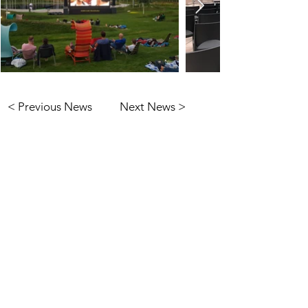
< Previous News
Next News >
Informationen
Impressum
Datenschutz
AGB's
Glossar
Kontaktieren Sie uns
Tel:
+43 512 56 50 10
Email:
office@eventengineering.at
Folgt uns