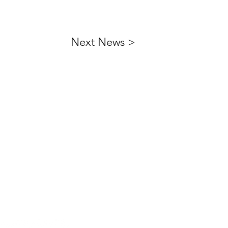
Next News >
ktieren Sie uns
:
+43 512 56 50 10
office@eventengineering.at
uns